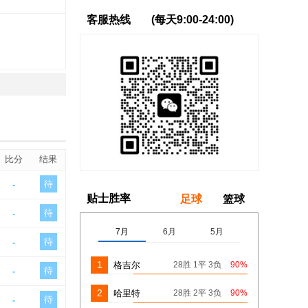
客服热线
(每天9:00-24:00)
比分
结果
待
-
贴士胜率
足球
篮球
待
-
7月
6月
5月
待
-
1
格吉尔
28
胜
1
平
3
负
90%
待
-
2
哈里特
28
胜
2
平
3
负
90%
待
-