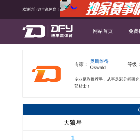
欢迎访问迪丰嬴体育！
网站首页
免费
奥斯维得
专家：
等级
Oswald
专业足彩推荐手，从事足彩分析研究
部贴士！
天狼星
1