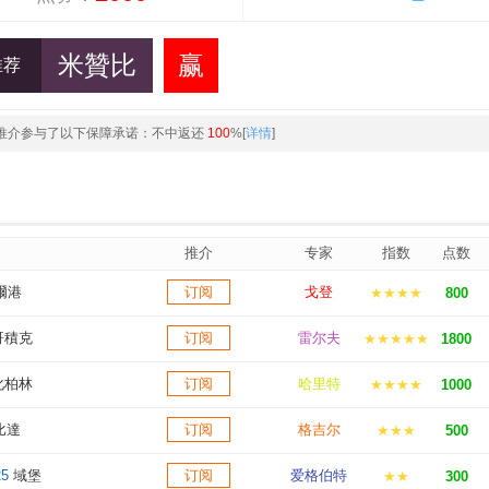
米贊比
赢
推荐
推介参与了以下保障承诺：不中返还
100
%[
详情
]
推介
专家
指数
点数
爾港
订阅
戈登
★★★★
800
哥積克
订阅
雷尔夫
★★★★★
1800
化柏林
订阅
哈里特
★★★★
1000
比達
订阅
格吉尔
★★★
500
25
域堡
订阅
爱格伯特
★★
300