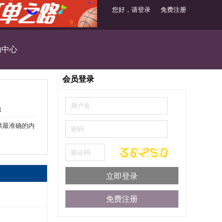
您好，请登录
免费注册
助中心
会员登录
负
供最准确的内
免费注册