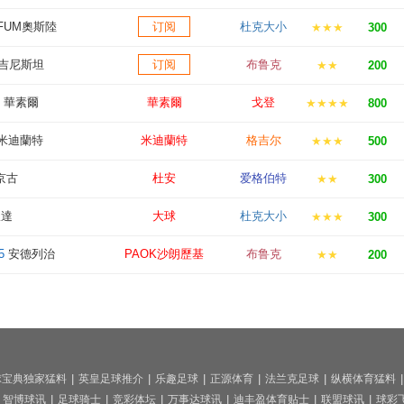
FUM奧斯陸
订阅
杜克大小
★★★
300
吉尼斯坦
订阅
布鲁克
★★
200
華素爾
華素爾
戈登
★★★★
800
米迪蘭特
米迪蘭特
格吉尔
★★★
500
京古
杜安
爱格伯特
★★
300
達
大球
杜克大小
★★★
300
5
安德列治
PAOK沙朗歷基
布鲁克
★★
200
球宝典独家猛料
|
英皇足球推介
|
乐趣足球
|
正源体育
|
法兰克足球
|
纵横体育猛料
|
智博球讯
|
足球骑士
|
竞彩体坛
|
万事达球讯
|
迪丰盈体育贴士
|
联盟球讯
|
球彩