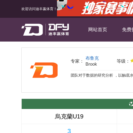
欢迎访问迪丰嬴体育！
网站首页
免费
布鲁克
专家：
等级：
Brook
团队对于数据的研究分析 ，以触底
烏克蘭U19
3