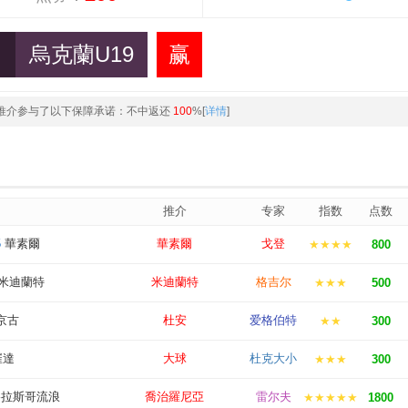
烏克蘭U19
赢
推介参与了以下保障承诺：不中返还
100
%[
详情
]
推介
专家
指数
点数
5
華素爾
華素爾
戈登
★★★★
800
米迪蘭特
米迪蘭特
格吉尔
★★★
500
京古
杜安
爱格伯特
★★
300
崔達
大球
杜克大小
★★★
300
拉斯哥流浪
喬治羅尼亞
雷尔夫
★★★★★
1800