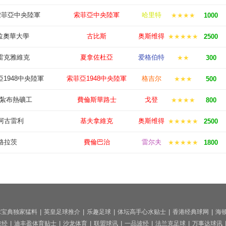
菲亞中央陸軍
索菲亞中央陸軍
哈里特
★★★★
1000
拉奧華大學
古比斯
奥斯维得
★★★★★
2500
雷克雅維克
夏拿佐杜亞
爱格伯特
★★
300
1948中央陸軍
索菲亞1948中央陸軍
格吉尔
★★★
500
紮布熱礦工
費倫斯華路士
戈登
★★★★
800
阿古雷利
基夫拿維克
奥斯维得
★★★★★
2500
格拉茨
費倫巴治
雷尔夫
★★★★★
1800
球宝典独家猛料
|
英皇足球推介
|
乐趣足球
|
体坛高手心水贴士
|
香港经典球网
|
海
波经
|
迪丰盈体育贴士
|
沙龙体育
|
联盟球讯
|
一品波经
|
法兰克足球
|
万事达球讯