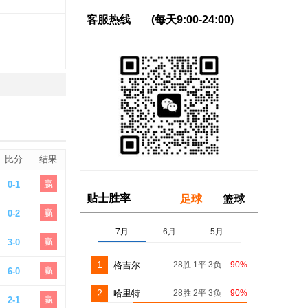
客服热线
(每天9:00-24:00)
比分
结果
赢
0-1
贴士胜率
足球
篮球
赢
0-2
7月
6月
5月
赢
3-0
1
格吉尔
28
胜
1
平
3
负
90%
赢
6-0
2
哈里特
28
胜
2
平
3
负
90%
赢
2-1