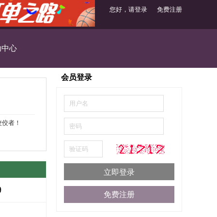
您好，请登录
免费注册
助中心
会员登录
佼佼者！
9
免费注册