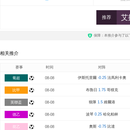
艾
推荐
保障：本推介参与了以
相关推介
赛事
时间
对阵
伊斯托里爾
-0.25
法馬利卡奧
葡超
08-08
布魯日
1.75
哥積克
比甲
08-08
狼隊
1.5
維爾港
英聯盃
08-08
波琴
0.25
哈化柏林
德乙
08-08
奧斯
-0.75
比達
荷乙
08-08