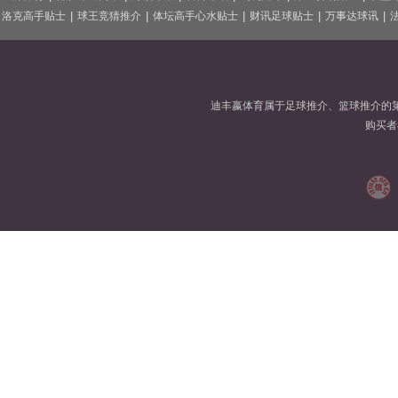
洛克高手贴士
|
球王竞猜推介
|
体坛高手心水贴士
|
财讯足球贴士
|
万事达球讯
|
迪丰嬴体育属于足球推介、篮球推介的
购买者