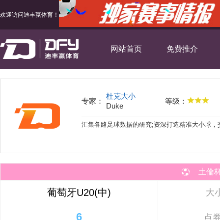
欢迎访问迪丰嬴体育！
网站首页
免费推介
杜克大小
专家：
等级：
Duke
汇集各路足球数据的研究;资深打造精准大小球，
土倫
葡萄牙U20(中)
大
6
点